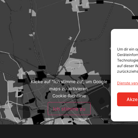
Um dir ein 
Geräteinfor
Technologie
auf dieser W
zurückziehs
Klicke auf "Ich stimme zu", um Google
Dienste ver
maps zu aktivieren
Cookie-Richtlinie
Akze
Ich stimme zu