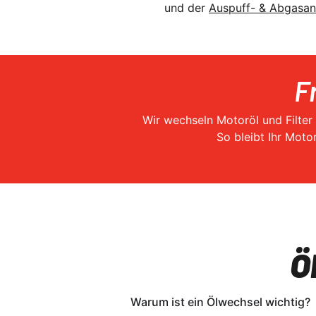
und der
Auspuff- & Abgasan
F
Wir wechseln Motoröl und Filter
So bleibt Ihr Moto
Ö
Warum ist ein Ölwechsel wichtig?