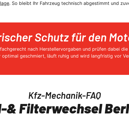
lage
. So bleibt Ihr Fahrzeug technisch abgestimmt und zuve
rischer Schutz für den Mot
 fachgerecht nach Herstellervorgaben und prüfen dabei die
r optimal geschmiert, läuft ruhig und wird langfristig vor Ve
Kfz-Mechanik-FAQ
l-& Filterwechsel Berl