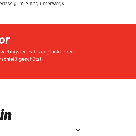
rlässig im Alltag unterwegs.
or
 wichtigsten Fahrzeugfunktionen.
rschleiß geschützt.
in